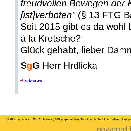
freudvollen Bewegen der 
[ist]verboten"
(§ 13 FTG B
Seit 2015 gibt es da wohl
à la Kretsche?
Glück gehabt, lieber Da
S
g
G
Herr Hrdlicka
antworten
47283 Einträge in 10162 Threads, 149 angemeldete Benutzer, 5 Benutzer online (0 ange
powered b