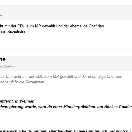
es
racht mit der CDU zum MP gewählt und der ehemalige Chef des
die Sozialisten...
he
rl Chekov
auter Eintracht mit der CDU zum MP gewählt und der ehemalige Chef des
che nicht die Sozialisten...
ntfernt, in Weimar,
ndesregierung wurde, wird da einer Ministerpräsident von Höckes Gnade
ie menschliche Dummheit, aber bei dem Universum bin ich mir noch nic