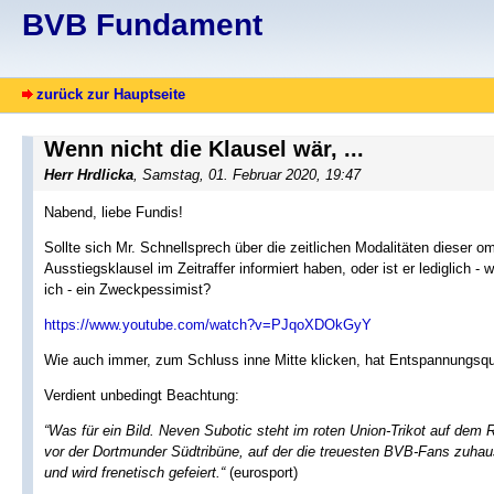
BVB Fundament
zurück zur Hauptseite
Wenn nicht die Klausel wär, ...
Herr Hrdlicka
, Samstag, 01. Februar 2020, 19:47
Nabend, liebe Fundis!
Sollte sich Mr. Schnellsprech über die zeitlichen Modalitäten dieser o
Ausstiegsklausel im Zeitraffer informiert haben, oder ist er lediglich - w
ich - ein Zweckpessimist?
https://www.youtube.com/watch?v=PJqoXDOkGyY
Wie auch immer, zum Schluss inne Mitte klicken, hat Entspannungsqua
Verdient unbedingt Beachtung:
“Was für ein Bild. Neven Subotic steht im roten Union-Trikot auf dem
vor der Dortmunder Südtribüne, auf der die treuesten BVB-Fans zuhau
und wird frenetisch gefeiert.“
(eurosport)