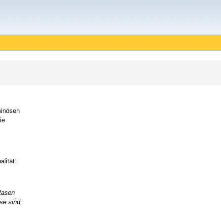
minösen
ie
lität:
 Rasen
se sind,