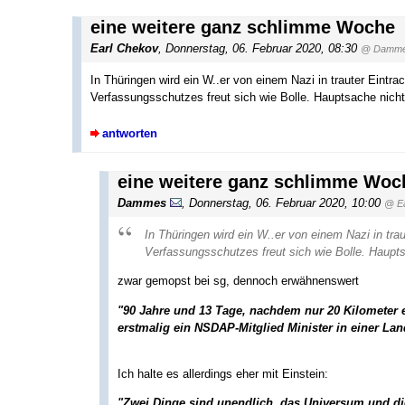
eine weitere ganz schlimme Woche
Earl Chekov
, Donnerstag, 06. Februar 2020, 08:30
@ Damm
In Thüringen wird ein W..er von einem Nazi in trauter Eint
Verfassungsschutzes freut sich wie Bolle. Hauptsache nicht 
antworten
eine weitere ganz schlimme Woc
Dammes
, Donnerstag, 06. Februar 2020, 10:00
@ Ea
In Thüringen wird ein W..er von einem Nazi in tr
Verfassungsschutzes freut sich wie Bolle. Hauptsa
zwar gemopst bei sg, dennoch erwähnenswert
"90 Jahre und 13 Tage, nachdem nur 20 Kilometer e
erstmalig ein NSDAP-Mitglied Minister in einer La
Ich halte es allerdings eher mit Einstein:
"Zwei Dinge sind unendlich, das Universum und d