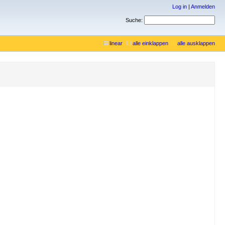
Log in
|
Anmelden
Suche:
linear
alle einklappen
alle ausklappen