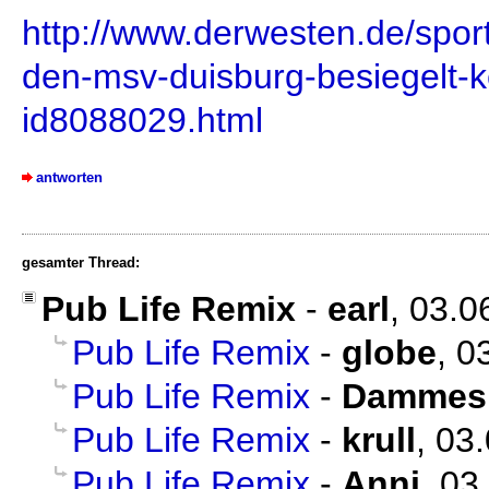
http://www.derwesten.de/spor
den-msv-duisburg-besiegelt-k
id8088029.html
antworten
gesamter Thread:
Pub Life Remix
-
earl
, 03.0
Pub Life Remix
-
globe
, 0
Pub Life Remix
-
Dammes
Pub Life Remix
-
krull
, 03
Pub Life Remix
-
Anni
, 03